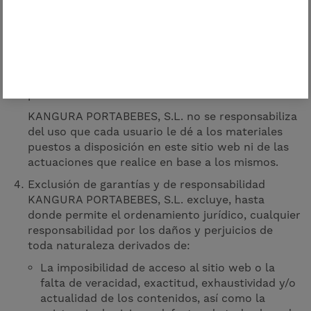
acceso a la home-page o página de inicio de
nuestro sitio web, asimismo deberá abstenerse de
realizar manifestaciones o indicaciones falsas,
inexactas o incorrectas sobre KANGURA
PORTABEBES, S.L., o incluir contenidos ilícitos,
contrarios a las buenas costumbres y al orden
público.
KANGURA PORTABEBES, S.L. no se responsabiliza
del uso que cada usuario le dé a los materiales
puestos a disposición en este sitio web ni de las
actuaciones que realice en base a los mismos.
Exclusión de garantías y de responsabilidad
KANGURA PORTABEBES, S.L. excluye, hasta
donde permite el ordenamiento jurídico, cualquier
responsabilidad por los daños y perjuicios de
toda naturaleza derivados de:
La imposibilidad de acceso al sitio web o la
falta de veracidad, exactitud, exhaustividad y/o
actualidad de los contenidos, así como la