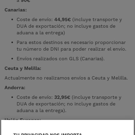
a
9
0€
Canarias:
Coste de envío:
44,95€
(incluye transporte y
DUA de exportación; no incluye gastos de
aduana a la entrega)
Para estos destinos es necesario proporcionar
tu número de DNI para poder realizar el envío.
Envíos realizados con GLS (Canarias).
Ceuta y Melilla:
Actualmente no realizamos envíos a Ceuta y Melilla.
Andorra:
Coste de envío:
32,95€
(incluye transporte y
DUA de exportación; no incluye gastos de
aduana a la entrega).
Unión Europea:
Zona 1: 17,95 € (Francia, Bélgica, Luxemburgo,
TU PRIVACIDAD NOS IMPORTA