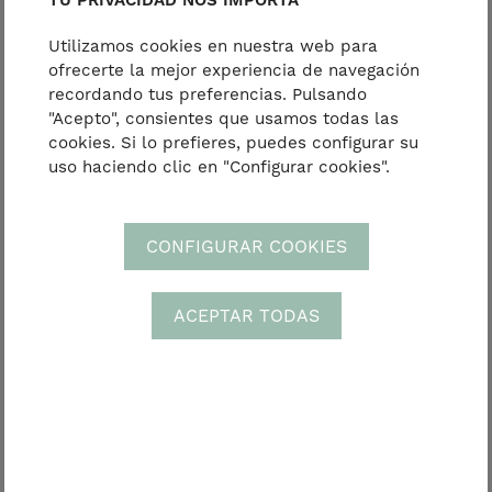
Mónaco, Alemania, Austria, Holanda, Italia y
Reino Unido)
Utilizamos cookies en nuestra web para
Zona 2: 27,95 € (Bulgaria, República Checa,
ofrecerte la mejor experiencia de navegación
Hungría, Polonia, Rumanía, Eslovaquia,
recordando tus preferencias. Pulsando
Eslovenia, Dinamarca e Irlanda)
"Acepto", consientes que usamos todas las
cookies. Si lo prefieres, puedes configurar su
Zona 3: 32,95 € (Estonia, Finlandia, Grecia,
uso haciendo clic en "Configurar cookies".
Letonia, Suecia, Suiza, Noruega y Lituania)
Estos precios no incluyen gastos de aduana a la
entrega.
CONFIGURAR COOKIES
Envíos Internacionales:
Pedidos de 1 a 149,99 €: 99 €
ACEPTAR TODAS
Pedidos de 150 a 249,99 €: 139 €
Pedidos a partir de 250 €: 159 €
Estos precios no incluyen gastos de aduana a la
entrega.
* El PVP final de todos los productos es el mismo