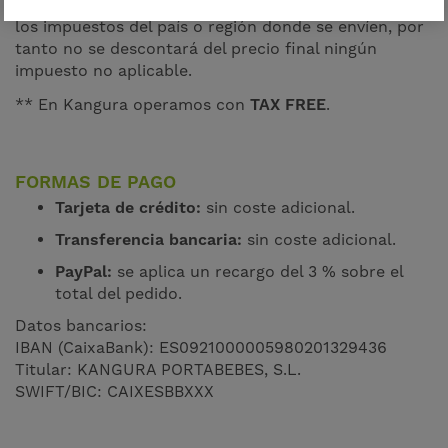
para todos los compradores, independientemente de
los impuestos del país o región donde se envíen, por
tanto no se descontará del precio final ningún
impuesto no aplicable.
** En Kangura operamos con
TAX FREE
.
FORMAS DE PAGO
Tarjeta de crédito:
sin coste adicional.
Transferencia bancaria:
sin coste adicional.
PayPal:
se aplica un recargo del 3 % sobre el
total del pedido.
Datos bancarios:
IBAN (CaixaBank): ES0921000005980201329436
Titular: KANGURA PORTABEBES, S.L.
SWIFT/BIC: CAIXESBBXXX